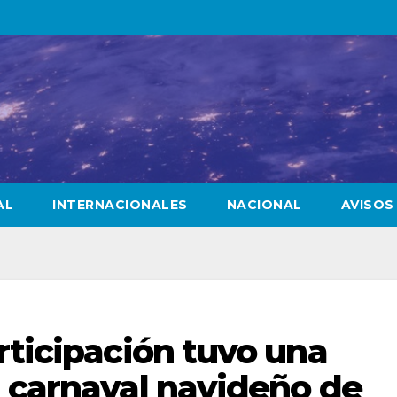
AL
INTERNACIONALES
NACIONAL
AVISOS
rticipación tuvo una
l carnaval navideño de