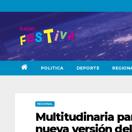
Skip
to
content
POLITICA
DEPORTE
REGION
REGIONAL
Multitudinaria pa
nueva versión de