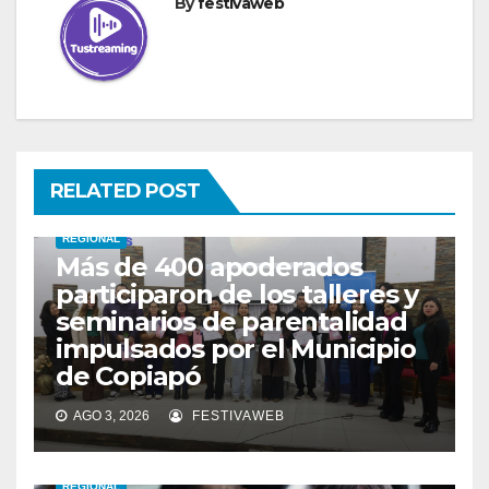
By
festivaweb
RELATED POST
REGIONAL
Más de 400 apoderados
participaron de los talleres y
seminarios de parentalidad
impulsados por el Municipio
de Copiapó
AGO 3, 2026
FESTIVAWEB
REGIONAL