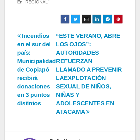
En "REGIONAL"
Navegación
Incendios
“ESTE VERANO, ABRE
en el sur del
LOS OJOS”:
de
país:
AUTORIDADES
entradas
Municipalidad
REFUERZAN
de Copiapó
LLAMADO A PREVENIR
recibirá
LAEXPLOTACIÓN
donaciones
SEXUAL DE NIÑOS,
en 3 puntos
NIÑAS Y
distintos
ADOLESCENTES EN
ATACAMA