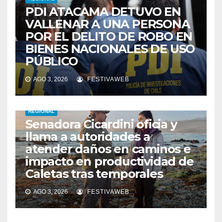
PDI ATACAMA DETUVO EN
VALLENAR A UNA PERSONA
POR EL DELITO DE ROBO EN
BIENES NACIONALES DE USO
PÚBLICO
AGO 3, 2026
FESTIVAWEB
REGIONAL
Senadora Cicardini oficia y
llama a autoridades a
atender daños en caminos e
impacto en productividad de
Caletas tras temporales
AGO 3, 2026
FESTIVAWEB