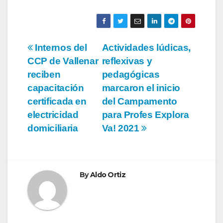
Navegación
Internos del
Actividades lúdicas,
CCP de Vallenar
reflexivas y
de
reciben
pedagógicas
entradas
capacitación
marcaron el inicio
certificada en
del Campamento
electricidad
para Profes Explora
domiciliaria
Va! 2021
By
Aldo Ortiz