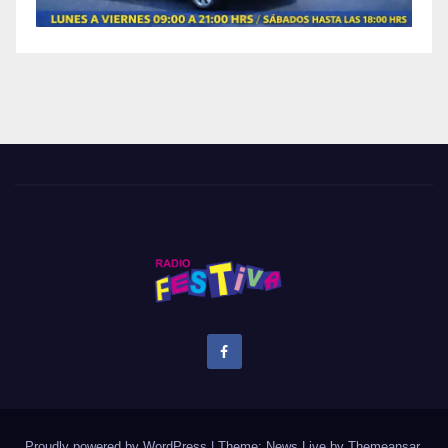
Proudly powered by WordPress
|
Theme: News Live by
Themeansar
.