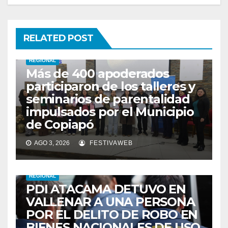
RELATED POST
REGIONAL
Más de 400 apoderados
participaron de los talleres y
seminarios de parentalidad
impulsados por el Municipio
de Copiapó
AGO 3, 2026
FESTIVAWEB
REGIONAL
PDI ATACAMA DETUVO EN
VALLENAR A UNA PERSONA
POR EL DELITO DE ROBO EN
BIENES NACIONALES DE USO