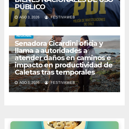
PÚBLICO
AGO 3, 2026
FESTIVAWEB
REGIONAL
Senadora Cicardini oficia y
llama a autoridades a
atender daños en caminos e
impacto en productividad de
Caletas tras temporales
AGO 3, 2026
FESTIVAWEB