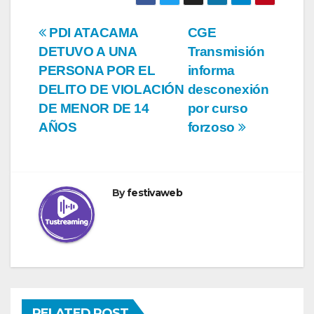
Navegación
PDI ATACAMA
CGE
DETUVO A UNA
Transmisión
de
PERSONA POR EL
informa
entradas
DELITO DE VIOLACIÓN
desconexión
DE MENOR DE 14
por curso
AÑOS
forzoso
By
festivaweb
RELATED POST