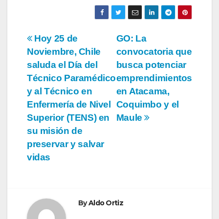
Navegación
Hoy 25 de
GO: La
Noviembre, Chile
convocatoria que
de
saluda el Día del
busca potenciar
entradas
Técnico Paramédico
emprendimientos
y al Técnico en
en Atacama,
Enfermería de Nivel
Coquimbo y el
Superior (TENS) en
Maule
su misión de
preservar y salvar
vidas
By
Aldo Ortiz