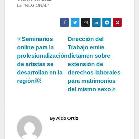
En "REGIONAL"
Navegación
Seminarios
Dirección del
online para la
Trabajo emite
de
profesionalización
dictamen sobre
entradas
de artistas se
extensión de
desarrollan en la
derechos laborales
región￼
para matrimonios
del mismo sexo
By
Aldo Ortiz