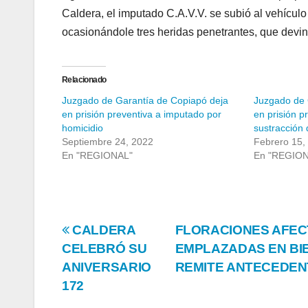
Caldera, el imputado C.A.V.V. se subió al vehículo 
ocasionándole tres heridas penetrantes, que devi
Relacionado
Juzgado de Garantía de Copiapó deja
Juzgado de 
en prisión preventiva a imputado por
en prisión p
homicidio
sustracción
Septiembre 24, 2022
Febrero 15,
En "REGIONAL"
En "REGIO
Navegación
CALDERA
FLORACIONES AFEC
CELEBRÓ SU
EMPLAZADAS EN BI
de
ANIVERSARIO
REMITE ANTECEDENT
entradas
172