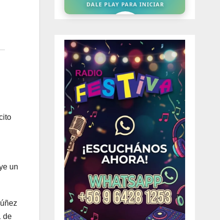
cito
uye un
Núñez
1 de