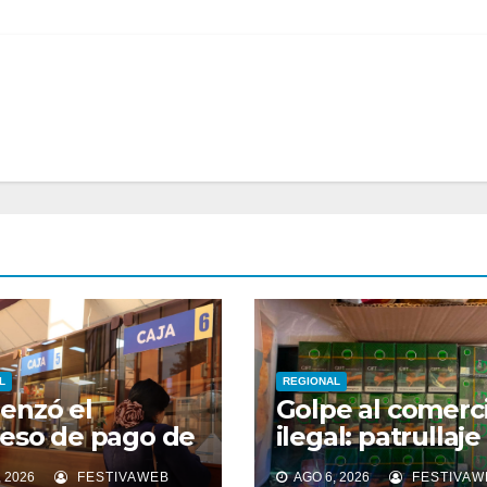
L
REGIONAL
enzó el
Golpe al comerc
eso de pago de
ilegal: patrullaje
da cuota del
mixto OS14 inca
 2026
FESTIVAWEB
AGO 6, 2026
FESTIVAW