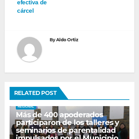
efectiva de
cárcel
By
Aldo Ortiz
RELATED POST
REGIONAL
Más de 400 apoderados
participaron de los talleres y
seminarios de parentalidad
impulsados por el Municipio