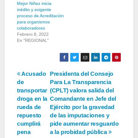
Mejor Niñez inicia
inédito y exigente
proceso de Acreditación
para organismos
colaboradores
Febrero 8, 2022
En "REGIONAL"
Navegación
Acusado
Presidenta del Consejo
de
Para La Transparencia
de
transportar
(CPLT) valora salida del
entradas
droga en la
Comandante en Jefe del
rueda de
Ejército por la gravedad
repuesto
de las imputaciones y
cumplirá
pide aumentar resguardo
pena
a la probidad pública