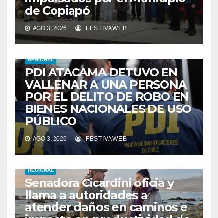
de Copiapó
AGO 3, 2026
FESTIVAWEB
REGIONAL
PDI ATACAMA DETUVO EN
VALLENAR A UNA PERSONA
POR EL DELITO DE ROBO EN
BIENES NACIONALES DE USO
PÚBLICO
AGO 3, 2026
FESTIVAWEB
REGIONAL
Senadora Cicardini oficia y
llama a autoridades a
atender daños en caminos e