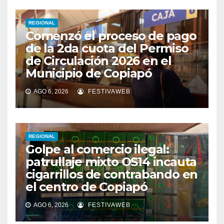
REGIONAL
Comenzó el proceso de pago
de la 2da cuota del Permiso
de Circulación 2026 en el
Municipio de Copiapó
AGO 6, 2026
FESTIVAWEB
REGIONAL
Golpe al comercio ilegal:
patrullaje mixto OS14 incauta
cigarrillos de contrabando en
el centro de Copiapó
AGO 6, 2026
FESTIVAWEB