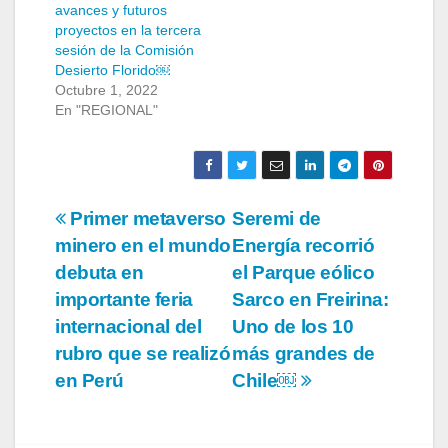
avances y futuros
proyectos en la tercera
sesión de la Comisión
Desierto Florido￼
Octubre 1, 2022
En "REGIONAL"
Navegación
Primer metaverso
Seremi de
minero en el mundo
Energía recorrió
de
debuta en
el Parque eólico
entradas
importante feria
Sarco en Freirina:
internacional del
Uno de los 10
rubro que se realizó
más grandes de
en Perú
Chile￼