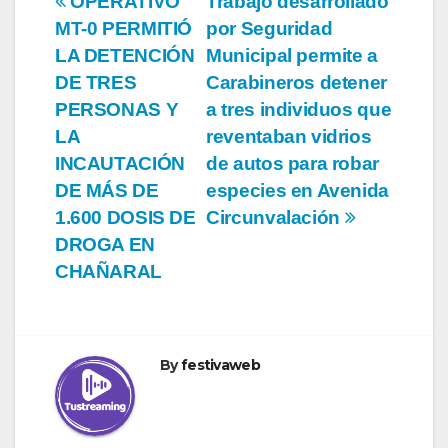
Navegación
OPERATIVO
Trabajo desarrollado
MT-0 PERMITIÓ
por Seguridad
de
LA DETENCIÓN
Municipal permite a
entradas
DE TRES
Carabineros detener
PERSONAS Y
a tres individuos que
LA
reventaban vidrios
INCAUTACIÓN
de autos para robar
DE MÁS DE
especies en Avenida
1.600 DOSIS DE
Circunvalación
DROGA EN
CHAÑARAL
By
festivaweb