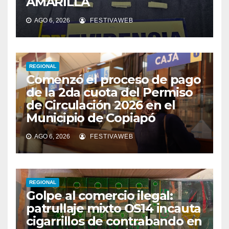
AMARILLA
AGO 6, 2026
FESTIVAWEB
REGIONAL
Comenzó el proceso de pago
de la 2da cuota del Permiso
de Circulación 2026 en el
Municipio de Copiapó
AGO 6, 2026
FESTIVAWEB
REGIONAL
Golpe al comercio ilegal:
patrullaje mixto OS14 incauta
cigarrillos de contrabando en