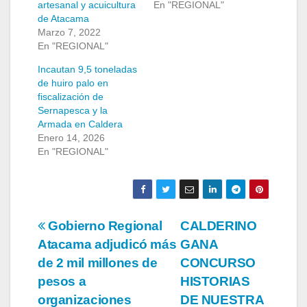
artesanal y acuicultura
En "REGIONAL"
de Atacama
Marzo 7, 2022
En "REGIONAL"
Incautan 9,5 toneladas
de huiro palo en
fiscalización de
Sernapesca y la
Armada en Caldera
Enero 14, 2026
En "REGIONAL"
Navegación
Gobierno Regional
CALDERINO
Atacama adjudicó más
GANA
de
de 2 mil millones de
CONCURSO
entradas
pesos a
HISTORIAS
organizaciones
DE NUESTRA