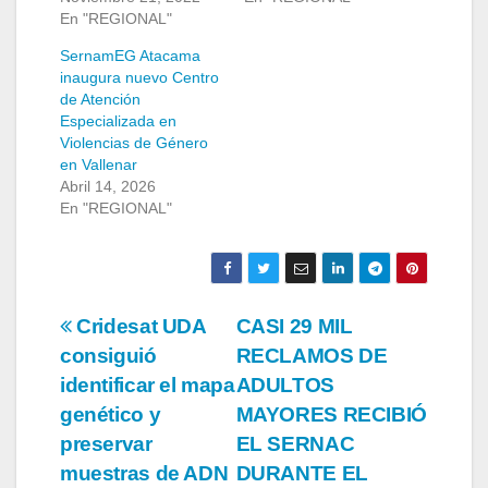
En "REGIONAL"
SernamEG Atacama
inaugura nuevo Centro
de Atención
Especializada en
Violencias de Género
en Vallenar
Abril 14, 2026
En "REGIONAL"
Navegación
Cridesat UDA
CASI 29 MIL
consiguió
RECLAMOS DE
de
identificar el mapa
ADULTOS
entradas
genético y
MAYORES RECIBIÓ
preservar
EL SERNAC
muestras de ADN
DURANTE EL