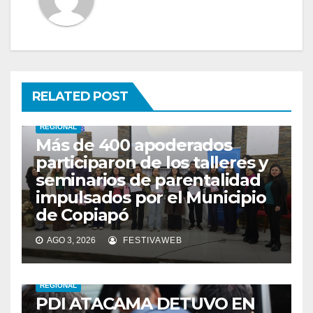
RELATED POST
REGIONAL
Más de 400 apoderados
participaron de los talleres y
seminarios de parentalidad
impulsados por el Municipio
de Copiapó
AGO 3, 2026
FESTIVAWEB
REGIONAL
PDI ATACAMA DETUVO EN