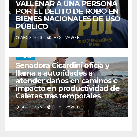
VALLENAR A UNA PERSONA
POR EL DELITO DE ROBO EN
BIENES NACIONALES DE USO
PÚBLICO
AGO 3, 2026
FESTIVAWEB
REGIONAL
Senadora Cicardini oficia y
llama a autoridades a
atender daños en caminos e
impacto en productividad de
Caletas tras temporales
AGO 3, 2026
FESTIVAWEB