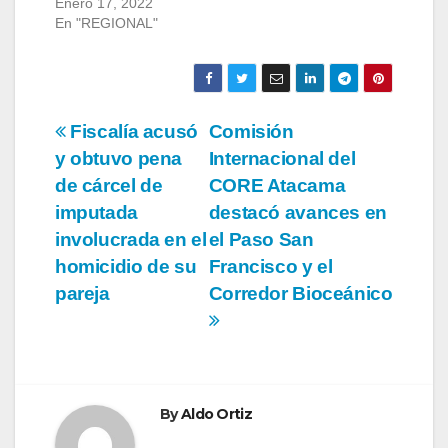
Enero 17, 2022
En "REGIONAL"
Navegación
Fiscalía acusó
Comisión
y obtuvo pena
Internacional del
de
de cárcel de
CORE Atacama
entradas
imputada
destacó avances en
involucrada en el
el Paso San
homicidio de su
Francisco y el
pareja
Corredor Bioceánico
By
Aldo Ortiz