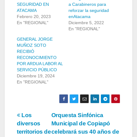
SEGURIDAD EN
a Carabineros para
ATACAMA
reforzar la seguridad
Febrero 20, 2023
enAtacama
En "REGIONAL"
Diciembre 5, 2022
En "REGIONAL"
GENERAL JORGE
MUÑOZ SOTO
RECIBIÓ
RECONOCIMIENTO
POR ARDUA LABOR AL
SERVICIO PÚBLICO
Diciembre 19, 2024
En "REGIONAL"
Navegación
Los
Orquesta Sinfónica
diversos
Municipal de Copiapó
de
territorios de
celebrará sus 40 años de