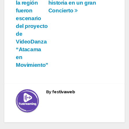
entradas
la región
historia en un gran
fueron
Concierto
escenario
del proyecto
de
VideoDanza
“Atacama
en
Movimiento”
By
festivaweb