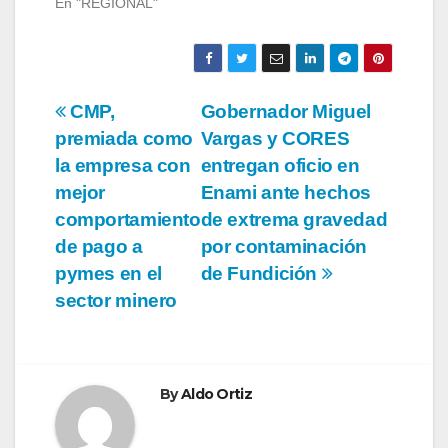
En "REGIONAL"
Navegación
CMP,
Gobernador Miguel
premiada como
Vargas y CORES
de
la empresa con
entregan oficio en
entradas
mejor
Enami ante hechos
comportamiento
de extrema gravedad
de pago a
por contaminación
pymes en el
de Fundición
sector minero
By
Aldo Ortiz