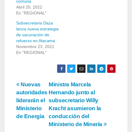
comuna
Abril 20, 2022
En "REGIONAL"
Subsecretaria Daza
lanza nueva estrategia
de vacunación de
refuerzo en Atacama
Noviembre 23, 2021
En "REGIONAL"
Navegación
Nuevas
Ministra Marcela
autoridades
Hernando junto al
de
liderarán el
subsecretario Willy
entradas
Ministerio
Kracht asumieron la
de Energía
conducción del
Ministerio de Minería