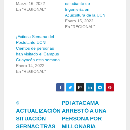
Marzo 16, 2022
estudiante de
En "REGIONAL"
Ingeniería en
Acuicultura de la UCN
Enero 15, 2022
En "REGIONAL"
¡Exitosa Semana del
Postulante UCN!:
Cientos de personas
han visitado el Campus
Guayacán esta semana
Enero 14, 2022
En "REGIONAL"
Navegación
PDI ATACAMA
ACTUALIZACIÓN
ARRESTÓ A UNA
de
SITUACIÓN
PERSONA POR
entradas
SERNAC TRAS
MILLONARIA