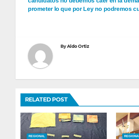
candidatos no debemos caer en la dema
de
prometer lo que por Ley no podremos c
entradas
By
Aldo Ortiz
RELATED POST
REGIONAL
REGIONA