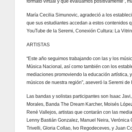
formato virtual y que evaluamos positivamente”, ma
María Cecilia Simunovic, agradeció a los estableci
que sus estudiantes accedan a estos contenidos q
YouTube de la Seremi, Conexión Cultura: La Vitrina
ARTISTAS
“Este año seguimos trabajando con las y los músic
Música Nacional, así como también con los establ
mediaciones promoviendo la educación artística, y
músicos de nuestra región”, aseveró la Seremi d
Las bandas y solistas participantes son Isaac Jav
Morales, Banda The Dream Karcher, Moisés López,
René Vallejos, artistas que contarán con las med
Lenny Bastián Gonzalez, Manuel Neira, Verónica 
Trivelli, Gloria Collao, Ivo Regodeceves, y Juan C