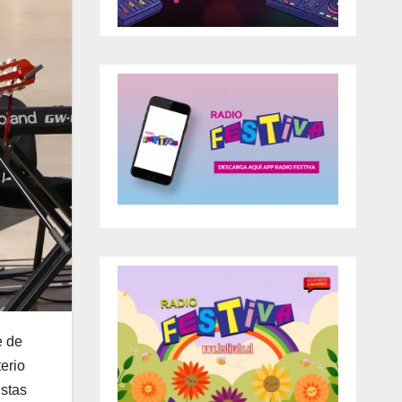
e de
erio
istas