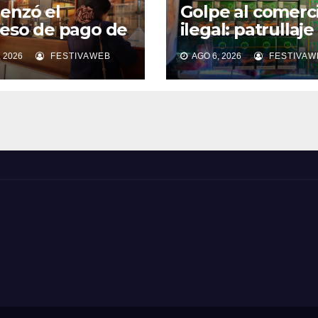
enzó el
Golpe al comerc
eso de pago de
ilegal: patrullaje
da cuota del
mixto OS14 inca
 2026
FESTIVAWEB
AGO 6, 2026
FESTIVAW
iso de
cigarrillos de
ulación 2026 en
contrabando en 
unicipio de
centro de Copia
iapó