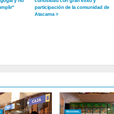
gogia y no
curiosidad con gran éxito y
umplir”
participación de la comunidad de
Atacama
L
REGIONAL