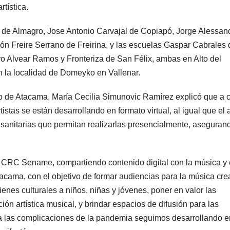
rtística.
 de Almagro, Jose Antonio Carvajal de Copiapó, Jorge Alessand
ón Freire Serrano de Freirina, y las escuelas Gaspar Cabrales 
o Alvear Ramos y Fronteriza de San Félix, ambas en Alto del
a en la localidad de Domeyko en Vallenar.
nio de Atacama, María Cecilia Simunovic Ramírez explicó que a 
stas se están desarrollando en formato virtual, al igual que el 
 sanitarias que permitan realizarlas presencialmente, aseguran
 CRC Sename, compartiendo contenido digital con la música y 
tacama, con el objetivo de formar audiencias para la música cr
enes culturales a niños, niñas y jóvenes, poner en valor las
ión artística musical, y brindar espacios de difusión para las
 a las complicaciones de la pandemia seguimos desarrollando e