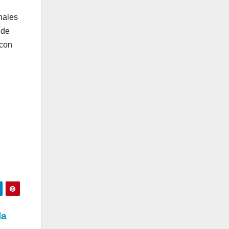
nales
 de
 con
la