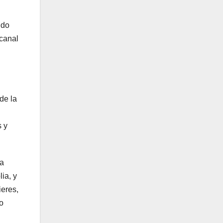
ndo
 canal
de la
s y
za
ia, y
ieres,
o