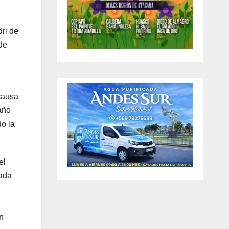
ri de
de
causa
año
do la
el
eada
n