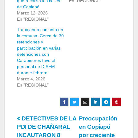
que recorría las calles
En "REGIONAL"
de Copiapó
Marzo 12, 2026
En "REGIONAL"
Trabajando conjunto en
la comuna: Cerca de 30
retenciones y
participación en varias
detenciones con
Carabineros tuvo el
personal de DISEM
durante febrero
Marzo 4, 2026
En "REGIONAL"
Navegación
DETECTIVES DE LA
Preocupación
PDI DE CHAÑARAL
en Copiapó
de
INCAUTARON 8
por creciente