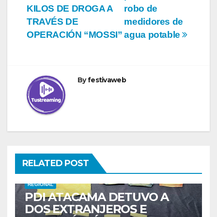
entradas
KILOS DE DROGA A
robo de
TRAVÉS DE
medidores de
OPERACIÓN “MOSSI”
agua potable
By
festivaweb
RELATED POST
REGIONAL
PDI ATACAMA DETUVO A
DOS EXTRANJEROS E