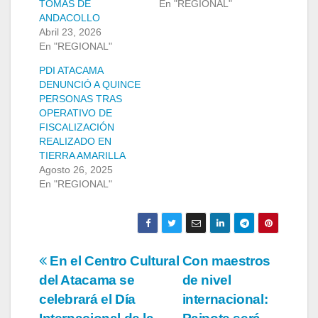
TOMAS DE
En "REGIONAL"
ANDACOLLO
Abril 23, 2026
En "REGIONAL"
PDI ATACAMA
DENUNCIÓ A QUINCE
PERSONAS TRAS
OPERATIVO DE
FISCALIZACIÓN
REALIZADO EN
TIERRA AMARILLA
Agosto 26, 2025
En "REGIONAL"
Navegación
En el Centro Cultural
Con maestros
del Atacama se
de nivel
de
celebrará el Día
internacional: