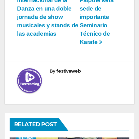
entradas
Internacional de la
Paipote será
Danza en una doble
sede de
jornada de show
importante
musicales y stands de
Seminario
las academias
Técnico de
Karate
By
festivaweb
RELATED POST
REGIONAL