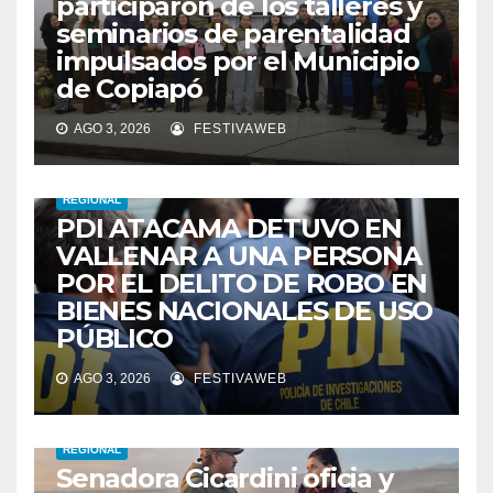
participaron de los talleres y
seminarios de parentalidad
impulsados por el Municipio
de Copiapó
AGO 3, 2026
FESTIVAWEB
REGIONAL
PDI ATACAMA DETUVO EN
VALLENAR A UNA PERSONA
POR EL DELITO DE ROBO EN
BIENES NACIONALES DE USO
PÚBLICO
AGO 3, 2026
FESTIVAWEB
REGIONAL
Senadora Cicardini oficia y