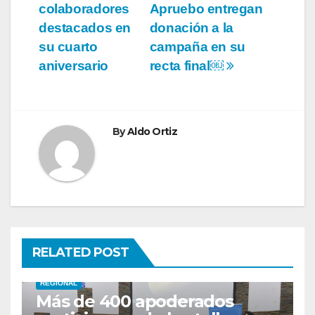
de
colaboradores
Apruebo entregan
entradas
destacados en
donación a la
su cuarto
campaña en su
aniversario
recta final￼
By
Aldo Ortiz
RELATED POST
REGIONAL
Más de 400 apoderados