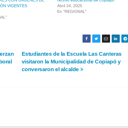
RES CON ÓRDENES DE
recinto educacional de Copiapó
ÓN VIGENTES
Abril 24, 2025
6
En "REGIONAL"
NAL"
uerzan
Estudiantes de la Escuela Las Canteras
boral
visitaron la Municipalidad de Copiapó y
conversaron el alcalde