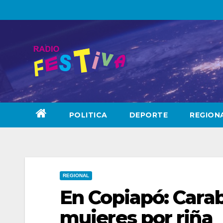
Skip
to
content
POLITICA
DEPORTE
REGION
REGIONAL
En Copiapó: Cara
mujeres por riña