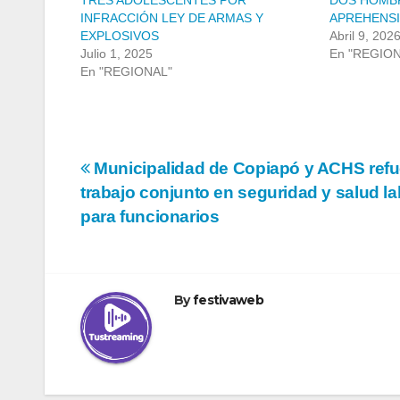
TRES ADOLESCENTES POR
DOS HOMB
INFRACCIÓN LEY DE ARMAS Y
APREHENSI
EXPLOSIVOS
Abril 9, 202
Julio 1, 2025
En "REGIO
En "REGIONAL"
Navegación
Municipalidad de Copiapó y ACHS ref
trabajo conjunto en seguridad y salud la
de
para funcionarios
entradas
By
festivaweb