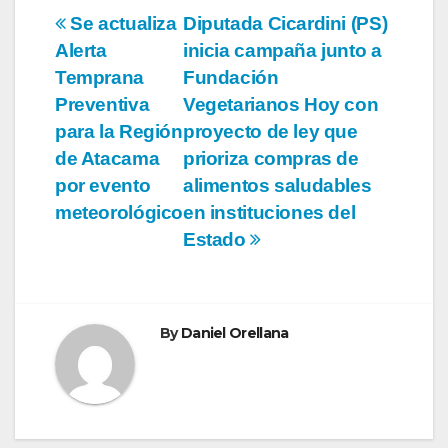
Navegación
Se actualiza
Diputada Cicardini (PS)
Alerta
inicia campaña junto a
de
Temprana
Fundación
entradas
Preventiva
Vegetarianos Hoy con
para la Región
proyecto de ley que
de Atacama
prioriza compras de
por evento
alimentos saludables
meteorológico
en instituciones del
Estado
By
Daniel Orellana