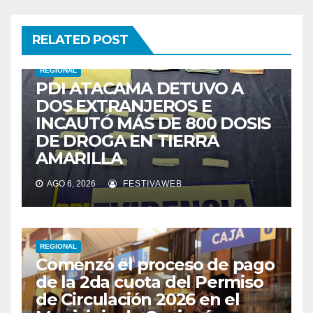
RELATED POST
REGIONAL
PDI ATACAMA DETUVO A
DOS EXTRANJEROS E
INCAUTÓ MÁS DE 800 DOSIS
DE DROGA EN TIERRA
AMARILLA
AGO 6, 2026
FESTIVAWEB
REGIONAL
Comenzó el proceso de pago
de la 2da cuota del Permiso
de Circulación 2026 en el