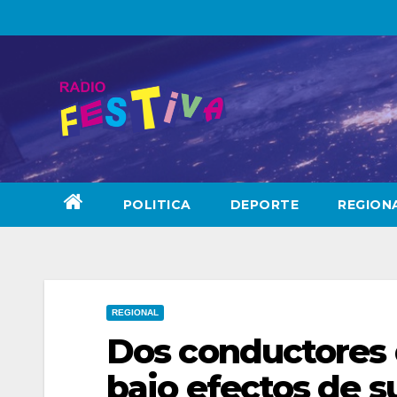
Skip
to
content
POLITICA
DEPORTE
REGION
REGIONAL
Dos conductores 
bajo efectos de s