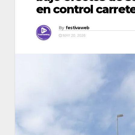
en control carre
By
festivaweb
MAY 20, 2026