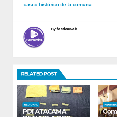
de
casco histórico de la comuna
entradas
By
festivaweb
RELATED POST
REGIONAL
REGIONA
PDI ATACAMA
Com