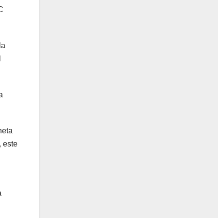
C
la
l
a
neta
, este
a