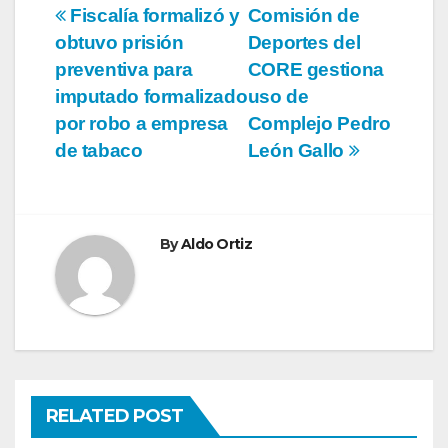
Navegación
Fiscalía formalizó y
Comisión de
obtuvo prisión
Deportes del
de
preventiva para
CORE gestiona
entradas
imputado formalizado
uso de
por robo a empresa
Complejo Pedro
de tabaco
León Gallo
By
Aldo Ortiz
RELATED POST