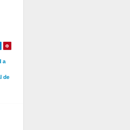
d a
l de