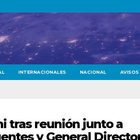
AL
INTERNACIONALES
NACIONAL
AVISOS
i tras reunión junto a
gentes y General Directo