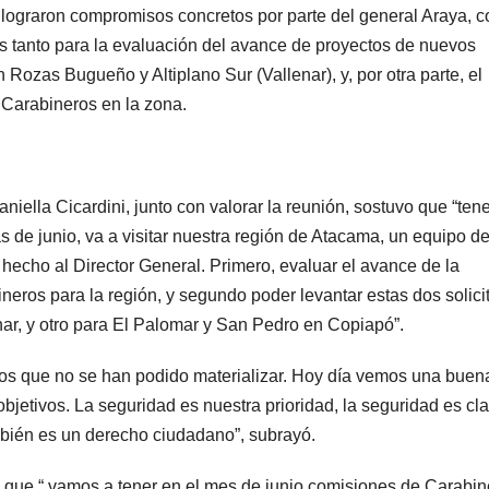
 lograron compromisos concretos por parte del general Araya, 
 tanto para la evaluación del avance de proyectos de nuevos
Rozas Bugueño y Altiplano Sur (Vallenar), y, por otra parte, el
 Carabineros en la zona.
aniella Cicardini, junto con valorar la reunión, sostuvo que “te
 de junio, va a visitar nuestra región de Atacama, un equipo d
hecho al Director General. Primero, evaluar el avance de la
neros para la región, y segundo poder levantar estas dos solic
nar, y otro para El Palomar y San Pedro en Copiapó”.
 que no se han podido materializar. Hoy día vemos una buen
objetivos. La seguridad es nuestra prioridad, la seguridad es cl
mbién es un derecho ciudadano”, subrayó.
acó que “ vamos a tener en el mes de junio comisiones de Carabi