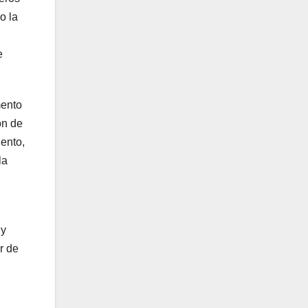
o la
e
mento
ón de
ento,
la
 y
r de