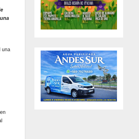
de
 una
l una
 en
al