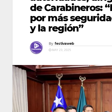
de Carabineros:
por más segurida
y la región”
By
festivaweb
MAY 23, 2025