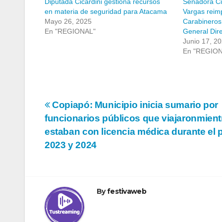
Diputada Cicardini gestiona recursos
Senadora Ci
en materia de seguridad para Atacama
Vargas reim
Mayo 26, 2025
Carabineros
En "REGIONAL"
General Dir
Junio 17, 2
En "REGIO
Navegación
Copiapó: Municipio inicia sumario por
funcionarios públicos que viajaronmient
de
estaban con licencia médica durante el 
entradas
2023 y 2024
By
festivaweb