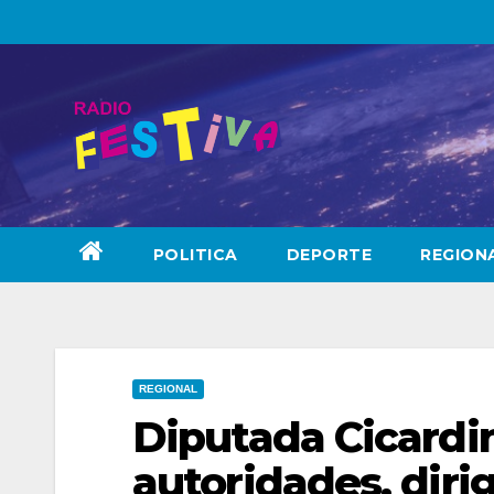
Skip
to
content
POLITICA
DEPORTE
REGION
REGIONAL
Diputada Cicardin
autoridades, diri