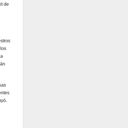
it de
stros
llos
la
tán
sas
entes
uyó.