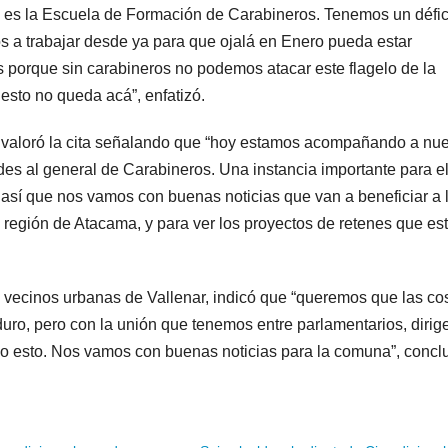
e es la Escuela de Formación de Carabineros. Tenemos un défic
os a trabajar desde ya para que ojalá en Enero pueda estar
porque sin carabineros no podemos atacar este flagelo de la
esto no queda acá”, enfatizó.
a, valoró la cita señalando que “hoy estamos acompañando a nue
des al general de Carabineros. Una instancia importante para e
así que nos vamos con buenas noticias que van a beneficiar a 
a región de Atacama, y para ver los proyectos de retenes que es
de vecinos urbanas de Vallenar, indicó que “queremos que las co
ro, pero con la unión que tenemos entre parlamentarios, dirig
do esto. Nos vamos con buenas noticias para la comuna”, concl