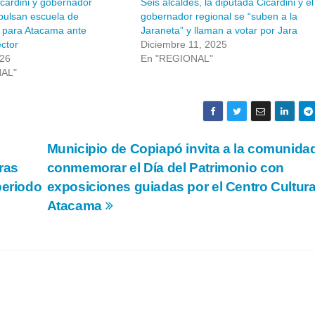
cardini y gobernador
Seis alcaldes, la diputada Cicardini y el
pulsan escuela de
gobernador regional se “suben a la
 para Atacama ante
Jaraneta” y llaman a votar por Jara
ector
Diciembre 11, 2025
026
En "REGIONAL"
NAL"
Municipio de Copiapó invita a la comunida
ras
conmemorar el Día del Patrimonio con
periodo
exposiciones guiadas por el Centro Cultura
Atacama