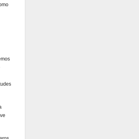
como
nemos
e
itudes
a
ave
neros