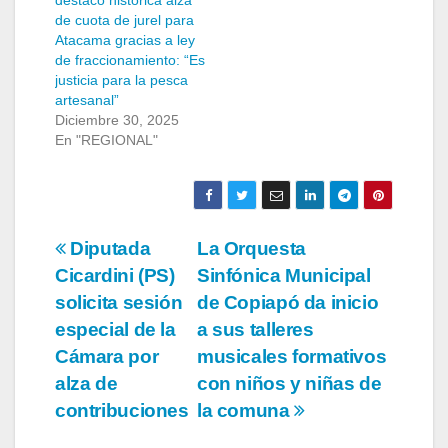
de cuota de jurel para
Atacama gracias a ley
de fraccionamiento: “Es
justicia para la pesca
artesanal”
Diciembre 30, 2025
En "REGIONAL"
Navegación
Diputada
La Orquesta
Cicardini (PS)
Sinfónica Municipal
de
solicita sesión
de Copiapó da inicio
entradas
especial de la
a sus talleres
Cámara por
musicales formativos
alza de
con niños y niñas de
contribuciones
la comuna