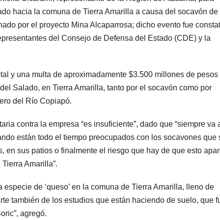
tado hacia la comuna de Tierra Amarilla a causa del socavón d
ado por el proyecto Mina Alcaparrosa; dicho evento fue consta
 representantes del Consejo de Defensa del Estado (CDE) y la
tal y una multa de aproximadamente $3.500 millones de pesos 
el Salado, en Tierra Amarilla, tanto por el socavón como por
fero del Río Copiapó.
aria contra la empresa “es insuficiente”, dado que “siempre va 
uando están todo el tiempo preocupados con los socavones que 
 en sus patios o finalmente el riesgo que hay de que esto apa
Tierra Amarilla”.
 especie de ‘queso’ en la comuna de Tierra Amarilla, lleno de
rte también de los estudios que están haciendo de suelo, que f
oric”, agregó.