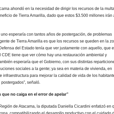
cama ahondó en la necesidad de dirigir los recursos de la mult
ficio de Tierra Amarilla, dado que estos $3.500 millones irán 
ue uno esperaría con tantos años de postergación, de problemas
gente de Tierra Amarilla es que los recursos se queden en la z
Defensa del Estado tenía que ver justamente con aquello, que e
l CDE tiene que ver cómo hay una restauración ambiental y
mbién esperaría que el Gobierno, con sus distintas reparticion
uciones sociales a la gente; ya sea en materia de vivienda, en
 infraestructura para mejorar la calidad de vida de los habitant
 postergados”, señaló.
que no caiga en el error de apelar”
a Región de Atacama, la diputada Daniella Cicardini enfatizó en 
ona, compatibilizando el desarrollo productivo con el cuidado 