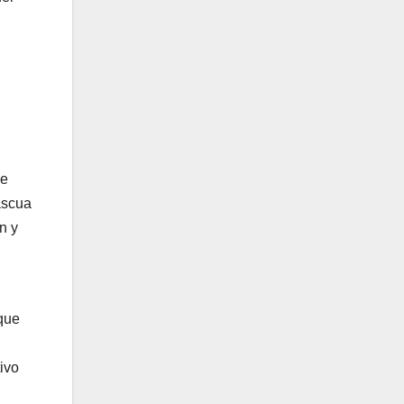
ue
ascua
n y
que
ivo