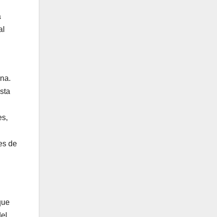
a
al
ona.
sta
es,
es de
que
del