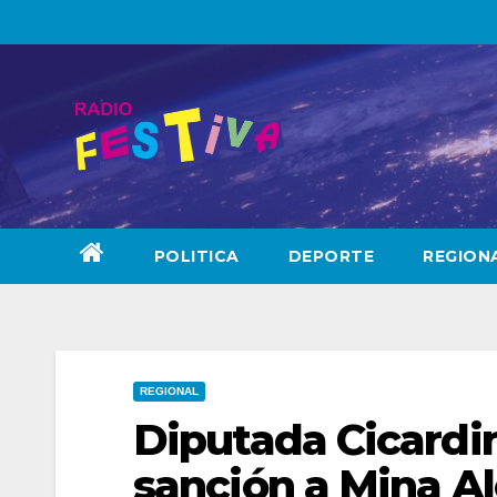
Skip
to
content
POLITICA
DEPORTE
REGION
REGIONAL
Diputada Cicardin
sanción a Mina A