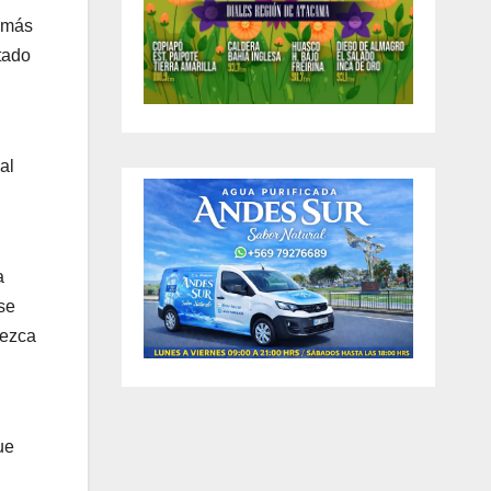
e más
tado
al
a
se
rezca
ue