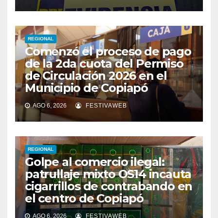
REGIONAL
Comenzó el proceso de pago
de la 2da cuota del Permiso
de Circulación 2026 en el
Municipio de Copiapó
AGO 6, 2026
FESTIVAWEB
REGIONAL
Golpe al comercio ilegal:
patrullaje mixto OS14 incauta
cigarrillos de contrabando en
el centro de Copiapó
AGO 6, 2026
FESTIVAWEB