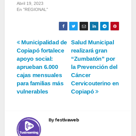
Abril 19, 2023
En "REGIONAL"
Navegación
Municipalidad de
Salud Municipal
Copiapó fortalece
realizará gran
de
apoyo social:
“Zumbatón” por
entradas
aprueban 6.000
la Prevención del
cajas mensuales
Cáncer
para familias más
Cervicouterino en
vulnerables
Copiapó
By
festivaweb