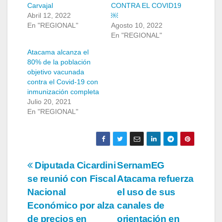
Carvajal
CONTRA EL COVID19
Abril 12, 2022
￼
En "REGIONAL"
Agosto 10, 2022
En "REGIONAL"
Atacama alcanza el
80% de la población
objetivo vacunada
contra el Covid-19 con
inmunización completa
Julio 20, 2021
En "REGIONAL"
Navegación
Diputada Cicardini
SernamEG
se reunió con Fiscal
Atacama refuerza
de
Nacional
el uso de sus
entradas
Económico por alza
canales de
de precios en
orientación en