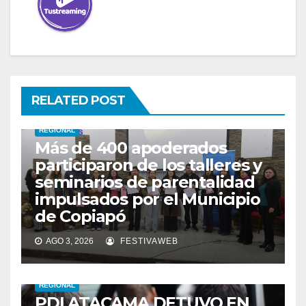
RELATED POST
REGIONAL
Más de 400 apoderados
participaron de los talleres y
seminarios de parentalidad
impulsados por el Municipio
de Copiapó
AGO 3, 2026
FESTIVAWEB
REGIONAL
PDI ATACAMA DETUVO EN