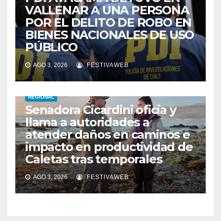
VALLENAR A UNA PERSONA
POR EL DELITO DE ROBO EN
BIENES NACIONALES DE USO
PÚBLICO
AGO 3, 2026
FESTIVAWEB
REGIONAL
Senadora Cicardini oficia y
llama a autoridades a
atender daños en caminos e
impacto en productividad de
Caletas tras temporales
AGO 3, 2026
FESTIVAWEB