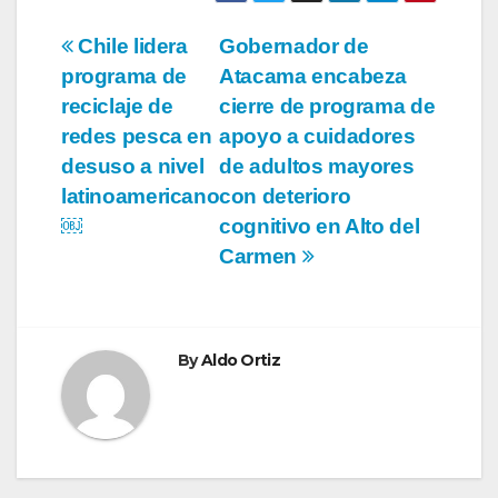
Navegación
Chile lidera
Gobernador de
programa de
Atacama encabeza
de
reciclaje de
cierre de programa de
entradas
redes pesca en
apoyo a cuidadores
desuso a nivel
de adultos mayores
latinoamericano
con deterioro
￼
cognitivo en Alto del
Carmen
By
Aldo Ortiz