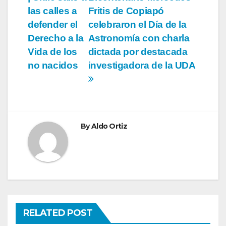
de
las calles a
Fritis de Copiapó
entradas
defender el
celebraron el Día de la
Derecho a la
Astronomía con charla
Vida de los
dictada por destacada
no nacidos
investigadora de la UDA
By
Aldo Ortiz
RELATED POST