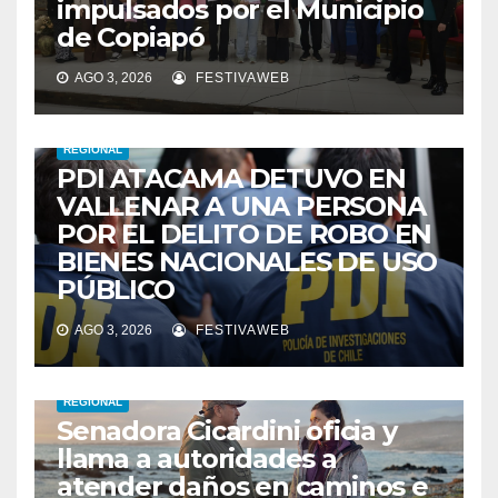
impulsados por el Municipio
de Copiapó
AGO 3, 2026
FESTIVAWEB
REGIONAL
PDI ATACAMA DETUVO EN
VALLENAR A UNA PERSONA
POR EL DELITO DE ROBO EN
BIENES NACIONALES DE USO
PÚBLICO
AGO 3, 2026
FESTIVAWEB
REGIONAL
Senadora Cicardini oficia y
llama a autoridades a
atender daños en caminos e