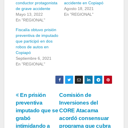
conductor protagonista
accidente en Copiapó
de grave accidente
Agosto 18, 2021
Mayo 13, 2022
En "REGIONAL"
En "REGIONAL"
Fiscalía obtuvo prisión
preventiva de imputado
que participó en dos
robos de autos en
Copiapó
Septiembre 6, 2021
En "REGIONAL"
Navegación
En prisión
Comisión de
preventiva
Inversiones del
de
imputado que se
CORE Atacama
entradas
grabó
acordó consensuar
intimidando a
programa que cubra