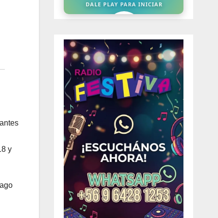
tantes
18 y
iago