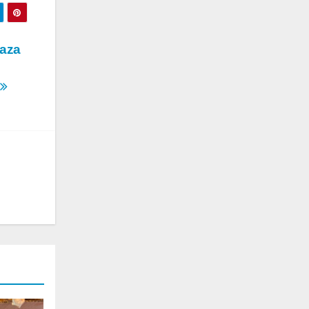
Maza
￼