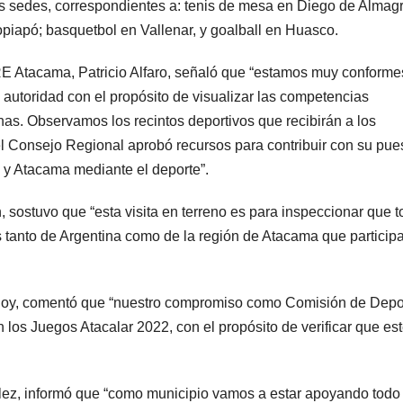
 sedes, correspondientes a: tenis de mesa en Diego de Almagr
opiapó; basquetbol en Vallenar, y goalball en Huasco.
E Atacama, Patricio Alfaro, señaló que “estamos muy conforme
 autoridad con el propósito de visualizar las competencias
nas. Observamos los recintos deportivos que recibirán a los
 el Consejo Regional aprobó recursos para contribuir con su pue
na y Atacama mediante el deporte”.
sostuvo que “esta visita en terreno es para inspeccionar que 
s tanto de Argentina como de la región de Atacama que particip
odoy, comentó que “nuestro compromiso como Comisión de Depo
 los Juegos Atacalar 2022, con el propósito de verificar que es
ález, informó que “como municipio vamos a estar apoyando todo 