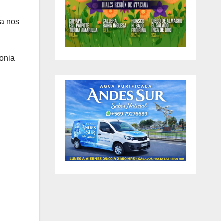
ra nos
monia