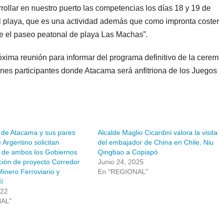
rrollar en nuestro puerto las competencias los días 18 y 19 de
ol playa, que es una actividad además que como impronta coste
e el paseo peatonal de playa Las Machas”.
xima reunión para informar del programa definitivo de la cere
iones participantes donde Atacama será anfitriona de los Juegos
de Atacama y sus pares
Alcalde Maglio Cicardini valora la visita
 Argentino solicitan
del embajador de China en Chile, Niu
de ambos los Gobiernos
Qingbao a Copiapó
ción de proyecto Corredor
Junio 24, 2025
inero Ferroviario y
En "REGIONAL"
￼
022
NAL"