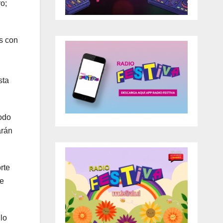
o;
s con
sta
todo
arán
rte
te
lo