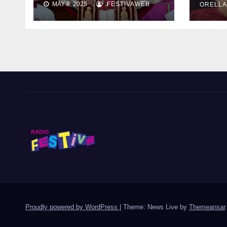
MAY 8, 2025
FESTIVAWEB
enf
ORELL
267: León XIV
Proudly powered by WordPress
|
Theme: News Live by
Themeansar
.