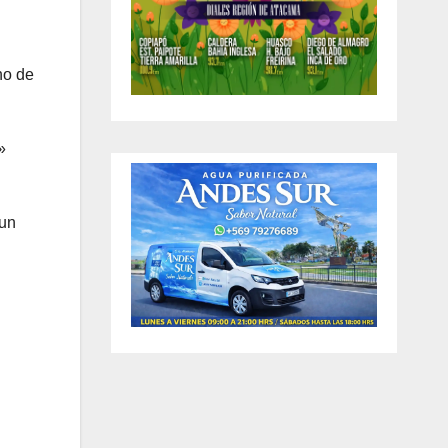
no de
»
 un