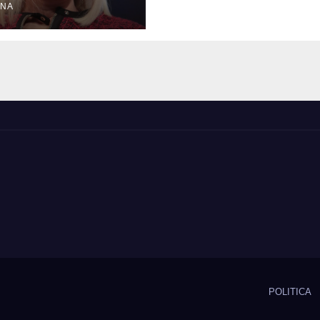
ermedad
ANA
POLITICA