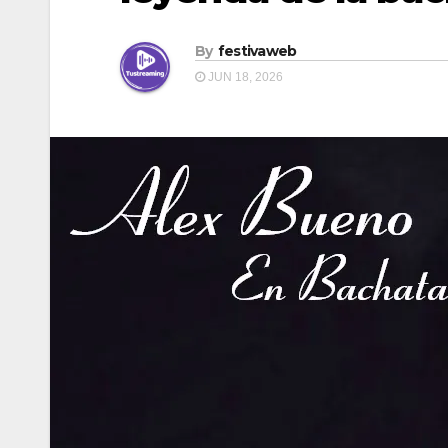
By
festivaweb
JUN 18, 2026