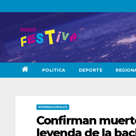
Skip
to
content
POLITICA
DEPORTE
REGION
INTERNACIONALES
Confirman muerte
leyenda de la bac