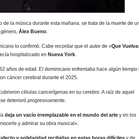
 de la música durante esta mañana. se trata de la muerte de u
l género,
Álex Bueno
.
nicano lo confirmó. Cabe recordar que el autor de «
Que Vuelva
ecía hospitalizado en
Nueva York
.
s 62 años de edad. El dominicano enfrentaba hace algún tiempo
con cáncer cerebral durante el 2025.
ubrieron células cancerígenas en su cerebro. A raíz de aquel
 se deterioró progresivamente.
ida
deja un vacío irremplazable en el mundo del arte
y en los
nocerle y admirar su obra musical».
fecto y solidaridad recibidas en estas horas difíciles
y de