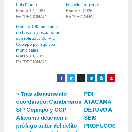
Luis Flores
la capital regional
Marzo 12, 2026
Enero 8, 2026
En "REGIONAL"
En "REGIONAL"
Más de 100 toneladas
de basura y escombros
son retirados del Río
Copiapó por equipos
municipales
Marzo 19, 2026
En "REGIONAL"
Navegación
Tras allanamiento
PDI
coordinado: Carabineros
ATACAMA
de
SIP Copiapó y COP
DETUVO A
entradas
Atacama detienen a
SEIS
prófugo autor del delito
PRÓFUGOS