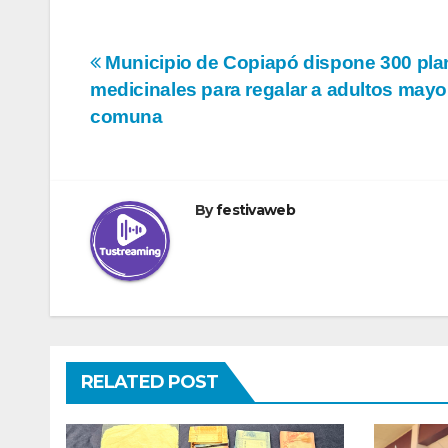
Navegación
Municipio de Copiapó dispone 300 pla
medicinales para regalar a adultos mayo
de
comuna
entradas
By
festivaweb
RELATED POST