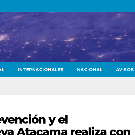
AL
INTERNACIONALES
NACIONAL
AVISOS
evención y el
va Atacama realiza con