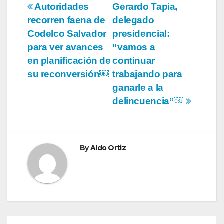
Navegación
Autoridades
Gerardo Tapia,
recorren faena de
delegado
de
Codelco Salvador
presidencial:
entradas
para ver avances
“vamos a
en planificación de
continuar
su reconversión￼
trabajando para
ganarle a la
delincuencia”￼
By
Aldo Ortiz