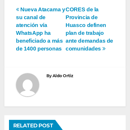
Navegación
Nueva Atacama y
CORES de la
su canal de
Provincia de
de
atención vía
Huasco definen
entradas
WhatsApp ha
plan de trabajo
beneficiado a más
ante demandas de
de 1400 personas
comunidades
By
Aldo Ortiz
RELATED POST