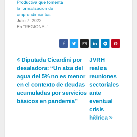
Productiva que fomenta
la formalización de
emprendimientos
Julio 7, 2022
En "REGIONAL"
Navegación
Diputada Cicardini por
JVRH
desaladora: “Un alza del
realiza
de
agua del 5% no es menor
reuniones
entradas
en el contexto de deudas
sectoriales
acumuladas por servicios
ante
básicos en pandemia”
eventual
crisis
hídrica