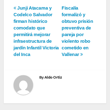
Navegación
Junji Atacama y
Fiscalía
Codelco Salvador
formalizó y
de
firman histórico
obtuvo prisión
entradas
comodato que
preventiva de
permitirá mejorar
pareja por
infraestructura de
violento robo
jardín Infantil Victoria
cometido en
del Inca
Vallenar
By
Aldo Ortiz