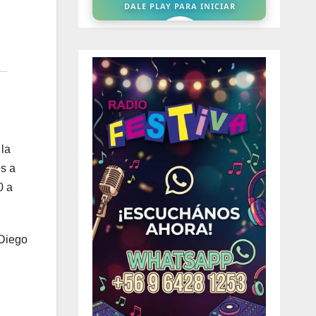
 la
es a
0 a
 Diego