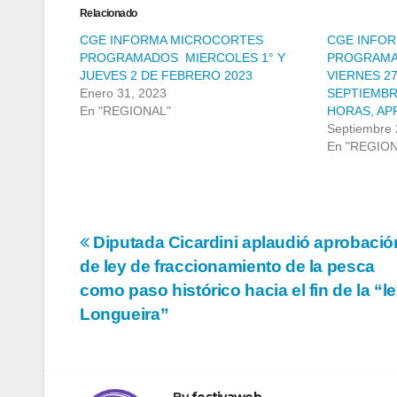
Relacionado
CGE INFORMA MICROCORTES
CGE INFO
PROGRAMADOS MIERCOLES 1° Y
PROGRAMA
JUEVES 2 DE FEBRERO 2023
VIERNES 2
Enero 31, 2023
SEPTIEMBRE
En "REGIONAL"
HORAS, A
Septiembre 
En "REGIO
Navegación
Diputada Cicardini aplaudió aprobació
de ley de fraccionamiento de la pesca
de
como paso histórico hacia el fin de la “l
entradas
Longueira”