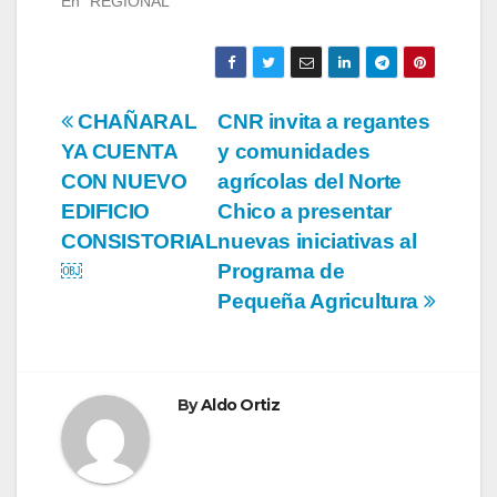
En "REGIONAL"
Navegación
CHAÑARAL
CNR invita a regantes
YA CUENTA
y comunidades
de
CON NUEVO
agrícolas del Norte
entradas
EDIFICIO
Chico a presentar
CONSISTORIAL
nuevas iniciativas al
￼
Programa de
Pequeña Agricultura
By
Aldo Ortiz