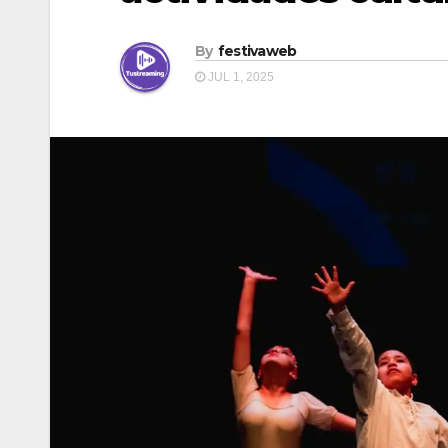
By
festivaweb
JUL 1, 2025