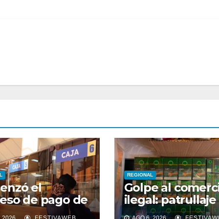
L
REGIONAL
enzó el
Golpe al comerc
eso de pago de
ilegal: patrullaje
da cuota del
mixto OS14 inca
 2026
FESTIVAWEB
AGO 6, 2026
FESTIVAW