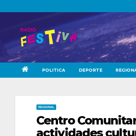
Skip
to
content
POLITICA
DEPORTE
REGION
REGIONAL
Centro Comunitar
actividades cultu