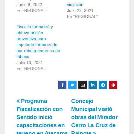
Junio 8, 2022
violación
En "REGIONAL"
Julio 22, 2021
En "REGIONAL"
Fiscalía formalizó y
obtuvo prisión
preventiva para
imputado formalizado
por robo a empresa de
tabaco
Julio 13, 2021
En "REGIONAL"
Navegación
Programa
Concejo
Fiscalización con
Municipal visitó
de
Sentido inició
obras del Mirador
entradas
capacitaciones en
Cerro La Cruz de
terreno en Atacama
Paipote