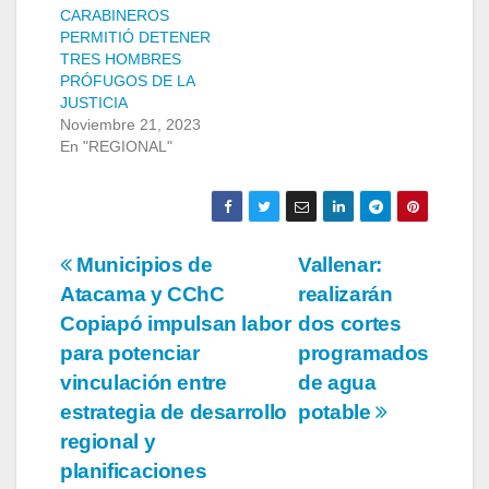
CARABINEROS
PERMITIÓ DETENER
TRES HOMBRES
PRÓFUGOS DE LA
JUSTICIA
Noviembre 21, 2023
En "REGIONAL"
Navegación
Municipios de
Vallenar:
Atacama y CChC
realizarán
de
Copiapó impulsan labor
dos cortes
entradas
para potenciar
programados
vinculación entre
de agua
estrategia de desarrollo
potable
regional y
planificaciones