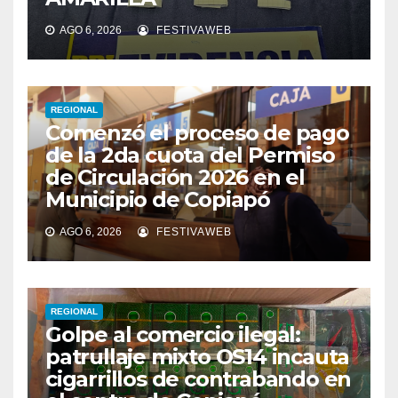
AGO 6, 2026
FESTIVAWEB
REGIONAL
Comenzó el proceso de pago
de la 2da cuota del Permiso
de Circulación 2026 en el
Municipio de Copiapó
AGO 6, 2026
FESTIVAWEB
REGIONAL
Golpe al comercio ilegal:
patrullaje mixto OS14 incauta
cigarrillos de contrabando en