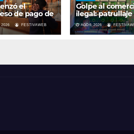
enzó el
Golpe al comerc
eso de pago de
ilegal: patrullaje
da cuota del
mixto OS14 inca
 2026
FESTIVAWEB
AGO 6, 2026
FESTIVAW
iso de
cigarrillos de
ulación 2026 en
contrabando en 
unicipio de
centro de Copia
iapó