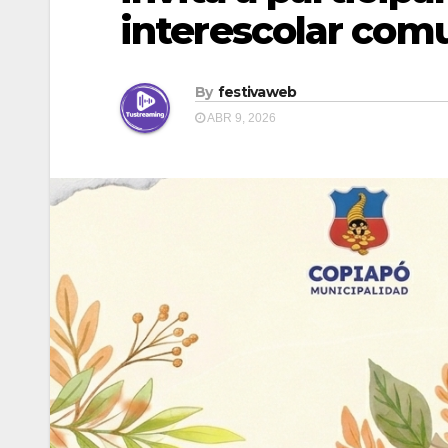
interescolar com
By
festivaweb
ABR 9, 2026