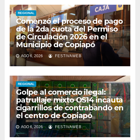
REGIONAL
Comenzó el proceso de pago
de la 2da cuota del Permiso
de Circulación 2026 en el
Municipio de Copiapó
AGO 6, 2026
FESTIVAWEB
REGIONAL
Golpe al comercio ilegal:
patrullaje mixto OS14 incauta
cigarrillos de contrabando en
el centro de Copiapó
AGO 6, 2026
FESTIVAWEB